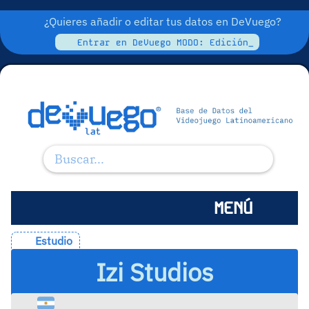
¿Quieres añadir o editar tus datos en DeVuego?
Entrar en DeVuego MODO: Edición_
MENÚ
Estudio
Izi Studios