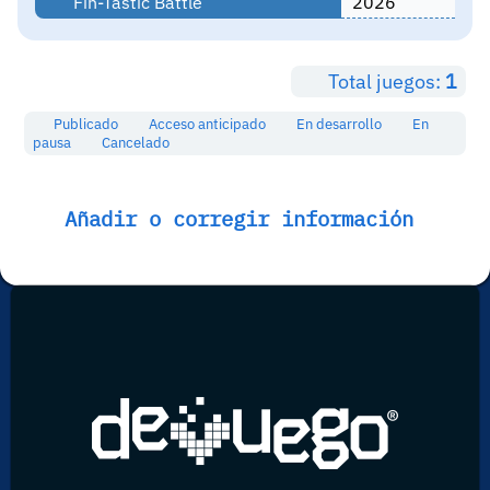
Fin-Tastic Battle
2026
Total juegos:
1
Publicado
Acceso anticipado
En desarrollo
En
pausa
Cancelado
Añadir o corregir información