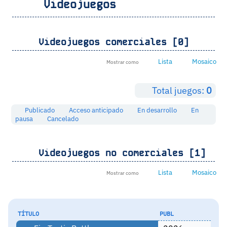
Videojuegos
Videojuegos comerciales [0]
Lista
Mosaico
Mostrar como
Total juegos:
0
Publicado
Acceso anticipado
En desarrollo
En
pausa
Cancelado
Videojuegos no comerciales [1]
Lista
Mosaico
Mostrar como
TÍTULO
PUBL