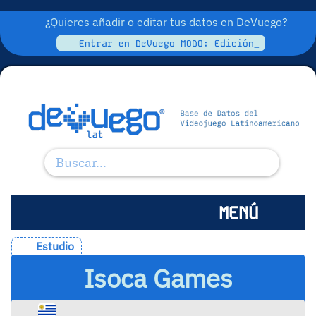
¿Quieres añadir o editar tus datos en DeVuego?
Entrar en DeVuego MODO: Edición_
MENÚ
Estudio
Isoca Games