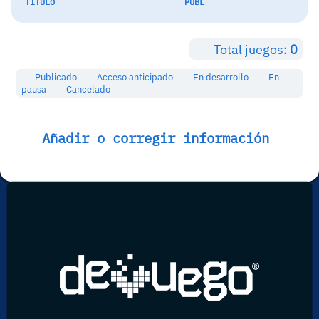
TÍTULO
PUBL
Total juegos:
0
Publicado
Acceso anticipado
En desarrollo
En
pausa
Cancelado
Añadir o corregir información