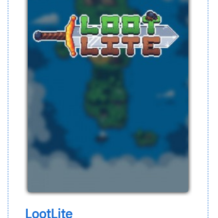
LootLite