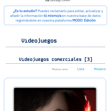
Por
DeVuego LATAM
¿Es tu estudio?
Puedes reclamarlo para editar, actualizar y
añadir la información
tú mismo/a
en nuestra base de datos
registrándote en nuestra plataforma
MODO: Edición
Videojuegos
Videojuegos comerciales [3]
Lista
Mosaico
Mostrar como