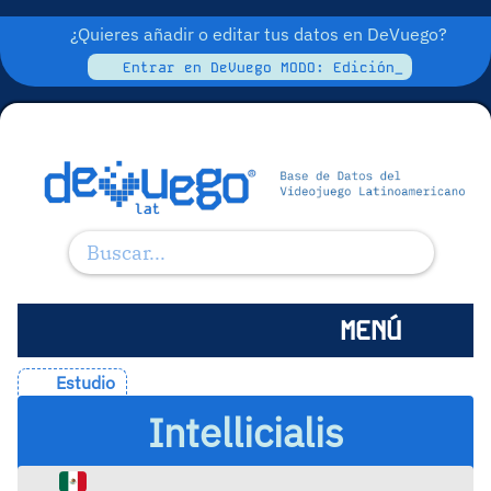
¿Quieres añadir o editar tus datos en DeVuego?
Entrar en DeVuego MODO: Edición_
MENÚ
Estudio
Intellicialis