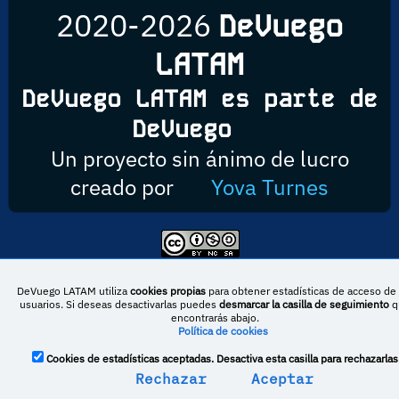
2020-2026
DeVuego
LATAM
DeVuego LATAM es parte de
DeVuego
Un proyecto sin ánimo de lucro
creado por
Yova Turnes
Esta obra está bajo una licencia de Creative Commons Reconocimiento-
NoComercial-CompartirIgual 4.0 Internacional
DeVuego LATAM utiliza
cookies propias
para obtener estadísticas de acceso de 
usuarios. Si deseas desactivarlas puedes
desmarcar la casilla de seguimiento
q
encontrarás abajo.
Política de cookies
DeVuego España
DeVuego LATAM
Cookies de estadísticas aceptadas. Desactiva esta casilla para rechazarlas
DeVuego Portugal
Rechazar
Aceptar