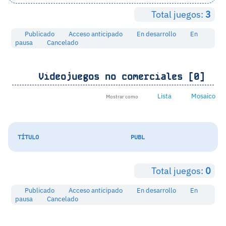
Total juegos:
3
Publicado
Acceso anticipado
En desarrollo
En
pausa
Cancelado
Videojuegos no comerciales [0]
Lista
Mosaico
Mostrar como
TÍTULO
PUBL
Total juegos:
0
Publicado
Acceso anticipado
En desarrollo
En
pausa
Cancelado