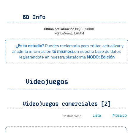
BD Info
Última actualización
00/00/0000
Por
DeVuego LATAM
¿Es tu estudio?
Puedes reclamarlo para editar, actualizar y
añadir la información
tú mismo/a
en nuestra base de datos
registrándote en nuestra plataforma
MODO: Edición
Videojuegos
Videojuegos comerciales [2]
Lista
Mosaico
Mostrar como