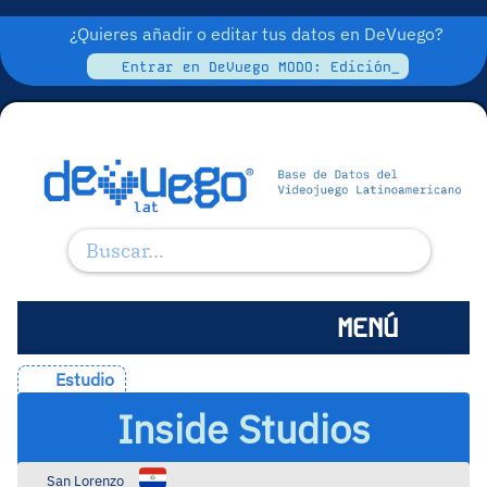
¿Quieres añadir o editar tus datos en DeVuego?
Entrar en DeVuego MODO: Edición_
MENÚ
Estudio
Inside Studios
San Lorenzo