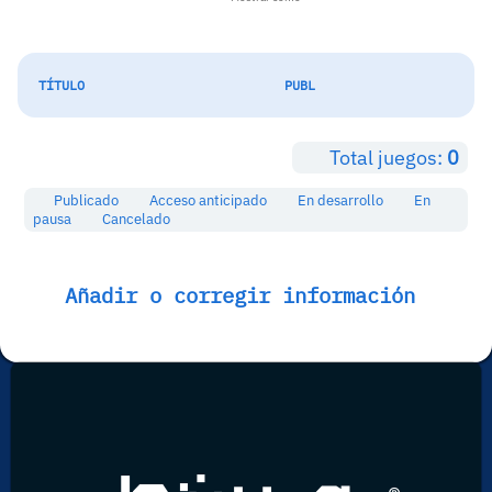
TÍTULO
PUBL
Total juegos:
0
Publicado
Acceso anticipado
En desarrollo
En
pausa
Cancelado
Añadir o corregir información