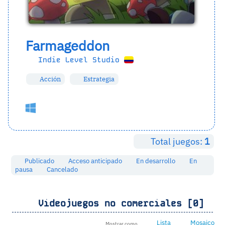
Farmageddon
Indie Level Studio
Acción
Estrategia
Total juegos:
1
Publicado
Acceso anticipado
En desarrollo
En
pausa
Cancelado
Videojuegos no comerciales [0]
Lista
Mosaico
Mostrar como