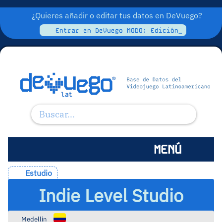
¿Quieres añadir o editar tus datos en DeVuego?
Entrar en DeVuego MODO: Edición_
MENÚ
Estudio
Indie Level Studio
Medellín