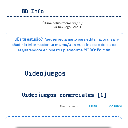
BD Info
Última actualización
00/00/0000
Por
DeVuego LATAM
¿Es tu estudio?
Puedes reclamarlo para editar, actualizar y
añadir la información
tú mismo/a
en nuestra base de datos
registrándote en nuestra plataforma
MODO: Edición
Videojuegos
Videojuegos comerciales [1]
Lista
Mosaico
Mostrar como