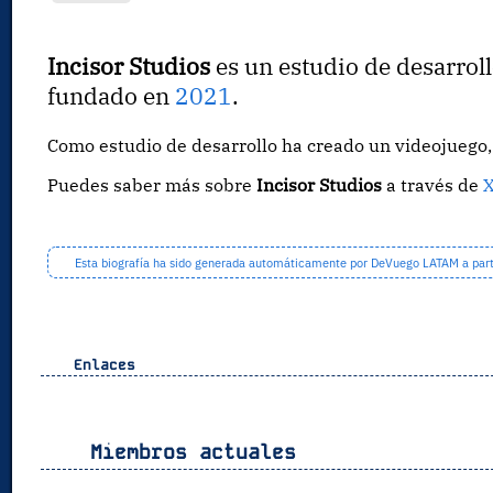
Incisor Studios
es un estudio de desarrol
fundado en
2021
.
Como estudio de desarrollo ha creado un videojueg
Puedes saber más sobre
Incisor Studios
a través de
X
Esta biografía ha sido generada automáticamente por DeVuego LATAM a partir
Enlaces
Miembros actuales