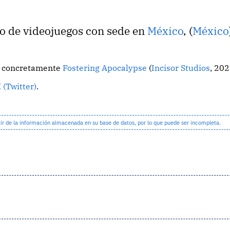
lo de videojuegos con sede en
México
, (
México
o, concretamente
Fostering Apocalypse
(
Incisor Studios
, 202
 (Twitter)
.
 de la información almacenada en su base de datos, por lo que puede ser incompleta.