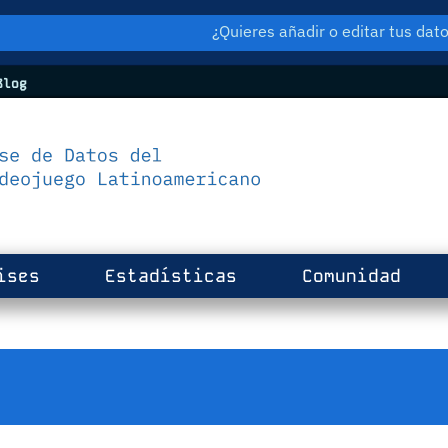
¿Quieres añadir o editar tus da
log
ises
Estadísticas
Comunidad