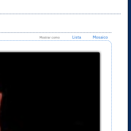
Lista
Mosaico
Mostrar como