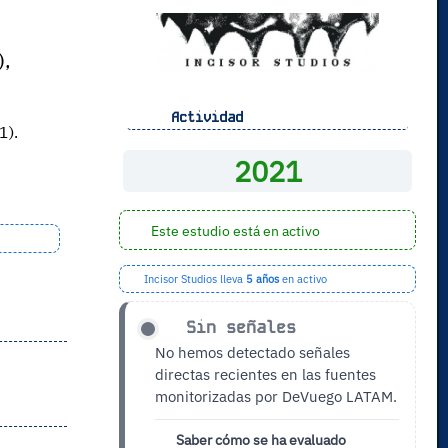
),
Actividad
1).
2021
Este estudio está en activo
Incisor Studios lleva
5 años
en activo
Sin señales
No hemos detectado señales
directas recientes en las fuentes
monitorizadas por DeVuego LATAM.
Saber cómo se ha evaluado