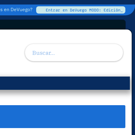
tos en DeVuego?
Entrar en DeVuego MODO: Edición_