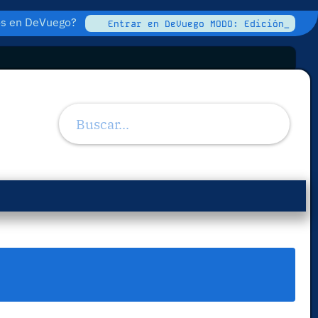
tos en DeVuego?
Entrar en DeVuego MODO: Edición_