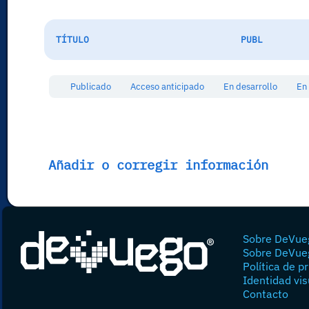
TÍTULO
PUBL
Publicado
Acceso anticipado
En desarrollo
En
Añadir o corregir información
Sobre DeVue
Sobre DeVue
Política de p
Identidad vis
Contacto