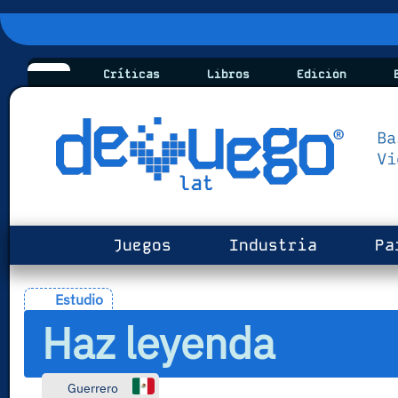
Críticas
Libros
Edición
B
Juegos
Industria
Pa
Estudio
Haz leyenda
Guerrero