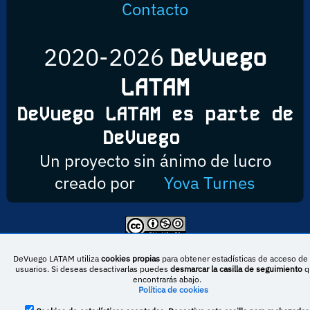
Contacto
2020-2026
DeVuego
LATAM
DeVuego LATAM es parte de
DeVuego
Un proyecto sin ánimo de lucro
creado por
Yova Turnes
Esta obra está bajo una licencia de Creative Commons Reconocimiento-
NoComercial-CompartirIgual 4.0 Internacional
DeVuego LATAM utiliza
cookies propias
para obtener estadísticas de acceso de 
usuarios. Si deseas desactivarlas puedes
desmarcar la casilla de seguimiento
q
encontrarás abajo.
Política de cookies
DeVuego España
DeVuego LATAM