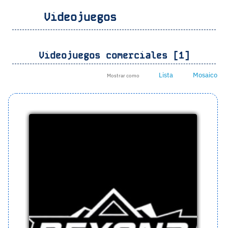
Videojuegos
Videojuegos comerciales [1]
Lista
Mosaico
Mostrar como