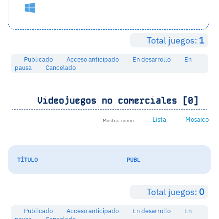
Total juegos:
1
Publicado
Acceso anticipado
En desarrollo
En
pausa
Cancelado
Videojuegos no comerciales [0]
Lista
Mosaico
Mostrar como
TÍTULO
PUBL
Total juegos:
0
Publicado
Acceso anticipado
En desarrollo
En