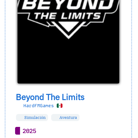
Beyond The Limits
HardFMGames
Simulación
Aventura
2025