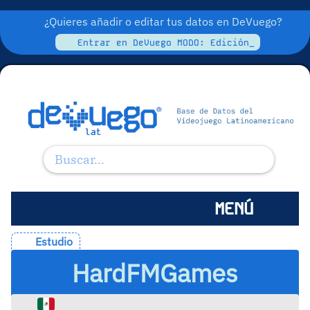
¿Quieres añadir o editar tus datos en DeVuego?
Entrar en DeVuego MODO: Edición_
MENÚ
Estudio
HardFMGames