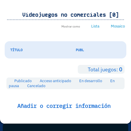
Videojuegos no comerciales [0]
Lista
Mosaico
Mostrar como
TÍTULO
PUBL
Total juegos:
0
Publicado
Acceso anticipado
En desarrollo
En
pausa
Cancelado
Añadir o corregir información