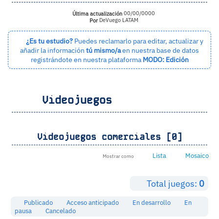
Última actualización
00/00/0000
Por
DeVuego LATAM
¿Es tu estudio?
Puedes reclamarlo para editar, actualizar y
añadir la información
tú mismo/a
en nuestra base de datos
registrándote en nuestra plataforma
MODO: Edición
Videojuegos
Videojuegos comerciales [0]
Lista
Mosaico
Mostrar como
Total juegos:
0
Publicado
Acceso anticipado
En desarrollo
En
pausa
Cancelado