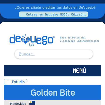
¿Quieres añadir o editar tus datos en DeVuego?
Entrar en DeVuego MODO: Edición_
MENÚ
Estudio
Golden Bite
Montevideo