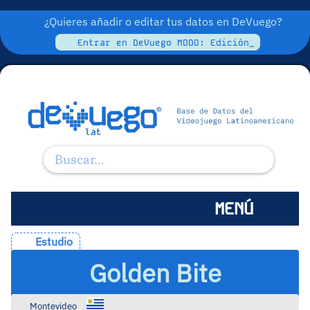
¿Quieres añadir o editar tus datos en DeVuego?
Entrar en DeVuego MODO: Edición_
MENÚ
Estudio
Golden Bite
Montevideo