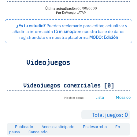
Última actualización
00/00/0000
Por
DeVuego LATAM
¿Es tu estudio?
Puedes reclamarlo para editar, actualizar y
añadir la información
tú mismo/a
en nuestra base de datos
registrándote en nuestra plataforma
MODO: Edición
Videojuegos
Videojuegos comerciales [0]
Lista
Mosaico
Mostrar como
Total juegos:
0
Publicado
Acceso anticipado
En desarrollo
En
pausa
Cancelado