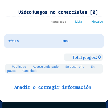
Videojuegos no comerciales [0]
Lista
Mosaico
Mostrar como
TÍTULO
PUBL
Total juegos:
0
Publicado
Acceso anticipado
En desarrollo
En
pausa
Cancelado
Añadir o corregir información