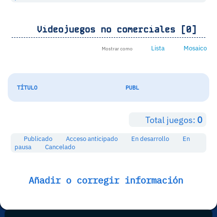
Videojuegos no comerciales [0]
Lista
Mosaico
Mostrar como
TÍTULO
PUBL
Total juegos:
0
Publicado
Acceso anticipado
En desarrollo
En
pausa
Cancelado
Añadir o corregir información