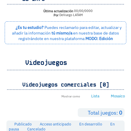
Última actualización
00/00/0000
Por
DeVuego LATAM
¿Es tu estudio?
Puedes reclamarlo para editar, actualizar y
añadir la información
tú mismo/a
en nuestra base de datos
registrándote en nuestra plataforma
MODO: Edición
Videojuegos
Videojuegos comerciales [0]
Lista
Mosaico
Mostrar como
Total juegos:
0
Publicado
Acceso anticipado
En desarrollo
En
pausa
Cancelado