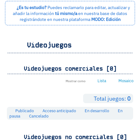
¿Es tu estudio?
Puedes reclamarlo para editar, actualizar y
añadir la información
tú mismo/a
en nuestra base de datos
registrándote en nuestra plataforma
MODO: Edición
Videojuegos
Videojuegos comerciales [0]
Lista
Mosaico
Mostrar como
Total juegos:
0
Publicado
Acceso anticipado
En desarrollo
En
pausa
Cancelado
Videojuegos no comerciales [0]