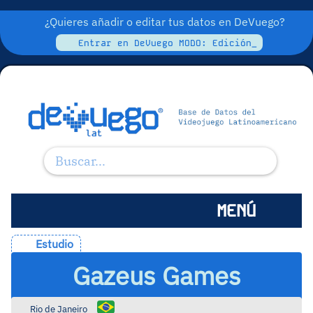
¿Quieres añadir o editar tus datos en DeVuego?
Entrar en DeVuego MODO: Edición_
MENÚ
Estudio
Gazeus Games
Rio de Janeiro