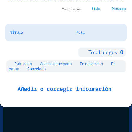
Lista
Mosaico
Mostrar como
TÍTULO
PUBL
Total juegos:
0
Publicado
Acceso anticipado
En desarrollo
En
pausa
Cancelado
Añadir o corregir información