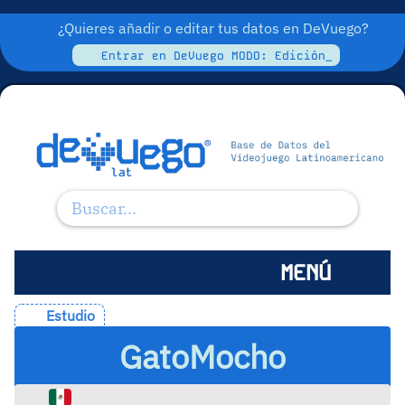
¿Quieres añadir o editar tus datos en DeVuego?
Entrar en DeVuego MODO: Edición_
MENÚ
Estudio
GatoMocho