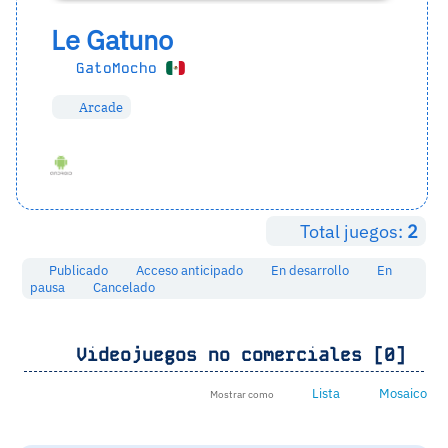
Le Gatuno
GatoMocho
Arcade
Total juegos:
2
Publicado
Acceso anticipado
En desarrollo
En
pausa
Cancelado
Videojuegos no comerciales [0]
Lista
Mosaico
Mostrar como