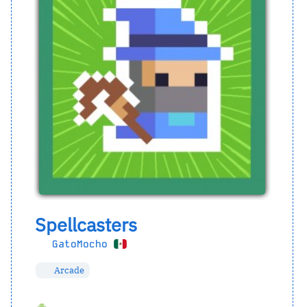
Spellcasters
GatoMocho
Arcade