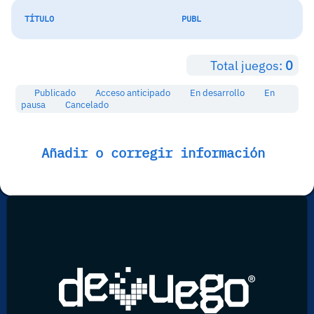
TÍTULO
PUBL
Total juegos:
0
Publicado
Acceso anticipado
En desarrollo
En
pausa
Cancelado
Añadir o corregir información