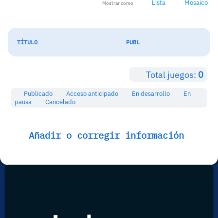
Lista
Mosaico
Mostrar como
TÍTULO
PUBL
Total juegos:
0
Publicado
Acceso anticipado
En desarrollo
En
pausa
Cancelado
Añadir o corregir información