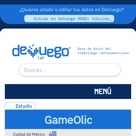
¿Quieres añadir o editar tus datos en DeVuego?
Entrar en DeVuego MODO: Edición_
MENÚ
Estudio
GameOlic
Ciudad de México