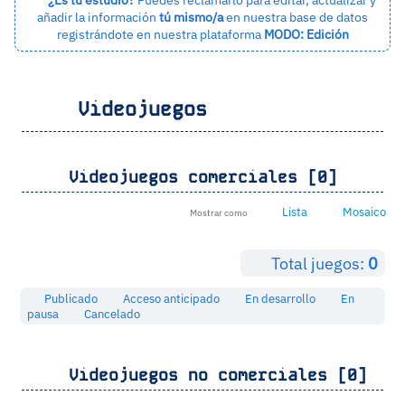
añadir la información
tú mismo/a
en nuestra base de datos
registrándote en nuestra plataforma
MODO: Edición
Videojuegos
Videojuegos comerciales [0]
Lista
Mosaico
Mostrar como
Total juegos:
0
Publicado
Acceso anticipado
En desarrollo
En
pausa
Cancelado
Videojuegos no comerciales [0]