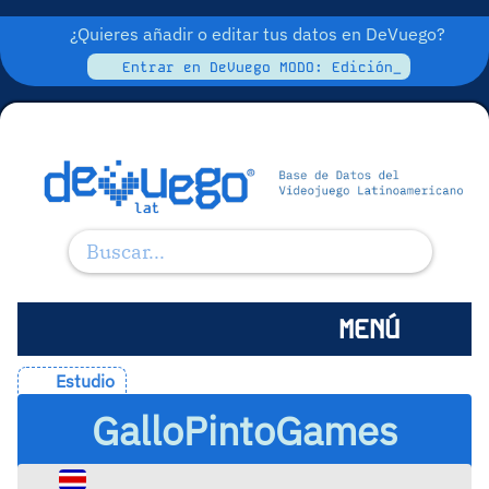
¿Quieres añadir o editar tus datos en DeVuego?
Entrar en DeVuego MODO: Edición_
MENÚ
Estudio
GalloPintoGames