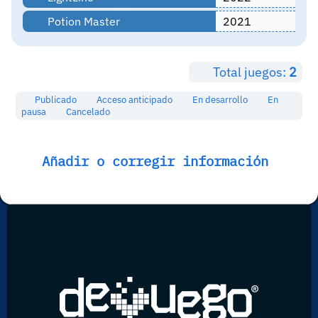
Potion Master
2021
Total juegos:
2
Publicado
Acceso anticipado
En desarrollo
En
pausa
Cancelado
Añadir o corregir información