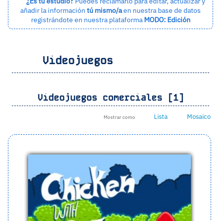
¿Es tu estudio?
Puedes reclamarlo para editar, actualizar y
añadir la información
tú mismo/a
en nuestra base de datos
registrándote en nuestra plataforma
MODO: Edición
Videojuegos
Videojuegos comerciales [1]
Lista
Mosaico
Mostrar como