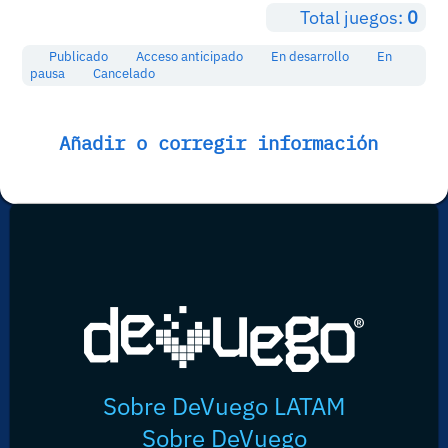
Total juegos:
0
Publicado
Acceso anticipado
En desarrollo
En
pausa
Cancelado
Añadir o corregir información
Sobre DeVuego LATAM
Sobre DeVuego