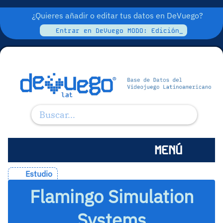
¿Quieres añadir o editar tus datos en DeVuego?
Entrar en DeVuego MODO: Edición_
MENÚ
Estudio
Flamingo Simulation
Systems