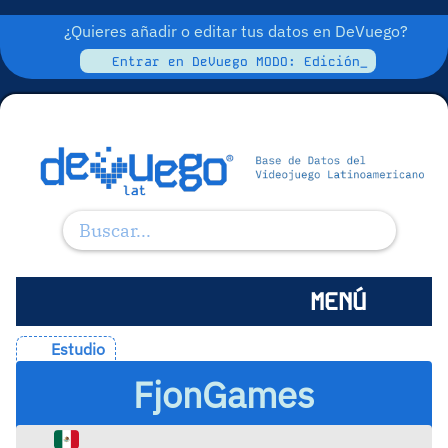
¿Quieres añadir o editar tus datos en DeVuego?
Entrar en DeVuego MODO: Edición_
MENÚ
Estudio
FjonGames