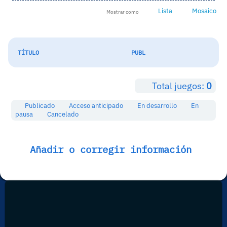
Lista
Mosaico
Mostrar como
TÍTULO
PUBL
Total juegos:
0
Publicado
Acceso anticipado
En desarrollo
En
pausa
Cancelado
Añadir o corregir información