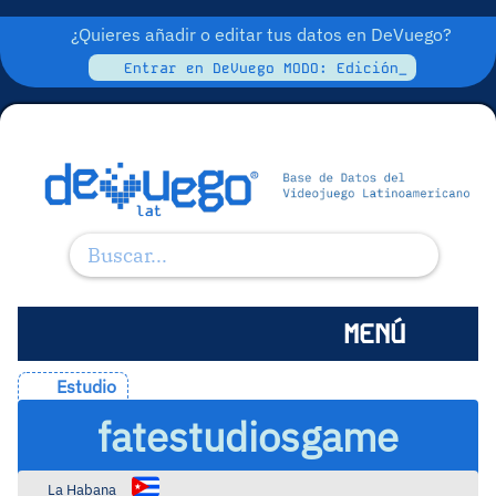
¿Quieres añadir o editar tus datos en DeVuego?
Entrar en DeVuego MODO: Edición_
MENÚ
Estudio
fatestudiosgame
La Habana