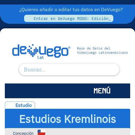
¿Quieres añadir o editar tus datos en DeVuego?
Entrar en DeVuego MODO: Edición_
MENÚ
Estudio
Estudios Kremlinois
Concepción