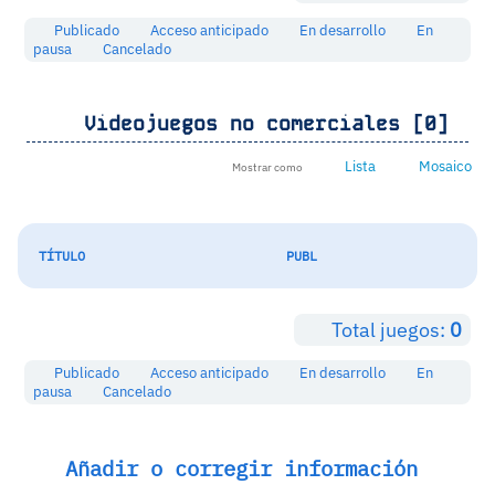
Publicado
Acceso anticipado
En desarrollo
En
pausa
Cancelado
Videojuegos no comerciales [0]
Lista
Mosaico
Mostrar como
TÍTULO
PUBL
Total juegos:
0
Publicado
Acceso anticipado
En desarrollo
En
pausa
Cancelado
Añadir o corregir información