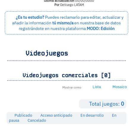
Última actualización
00/00/0000
Por
DeVuego LATAM
¿Es tu estudio?
Puedes reclamarlo para editar, actualizar y
añadir la información
tú mismo/a
en nuestra base de datos
registrándote en nuestra plataforma
MODO: Edición
Videojuegos
Videojuegos comerciales [0]
Lista
Mosaico
Mostrar como
Total juegos:
0
Publicado
Acceso anticipado
En desarrollo
En
pausa
Cancelado