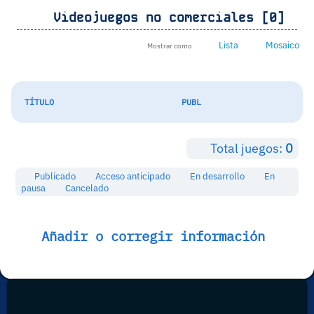
Videojuegos no comerciales [0]
Lista
Mosaico
Mostrar como
TÍTULO
PUBL
Total juegos:
0
Publicado
Acceso anticipado
En desarrollo
En
pausa
Cancelado
Añadir o corregir información