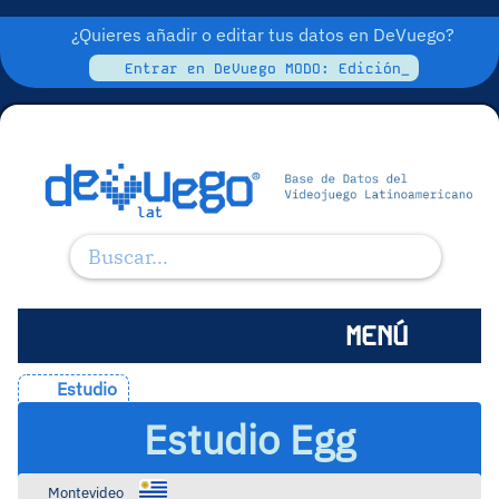
¿Quieres añadir o editar tus datos en DeVuego?
Entrar en DeVuego MODO: Edición_
MENÚ
Estudio
Estudio Egg
Montevideo