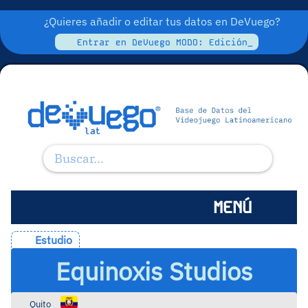
¿Quieres añadir o editar tus datos en DeVuego?
Entrar en DeVuego MODO: Edición_
MENÚ
Estudio
Equinoxis Studios
Quito