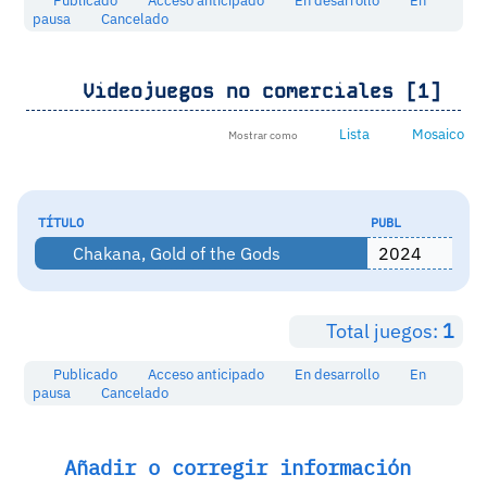
Publicado
Acceso anticipado
En desarrollo
En
pausa
Cancelado
Videojuegos no comerciales [1]
Lista
Mosaico
Mostrar como
TÍTULO
PUBL
Chakana, Gold of the Gods
2024
Total juegos:
1
Publicado
Acceso anticipado
En desarrollo
En
pausa
Cancelado
Añadir o corregir información