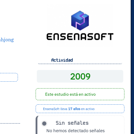
hjong
Actividad
2009
Este estudio está en activo
EnsenaSoft lleva
17 años
en activo
Sin señales
No hemos detectado señales