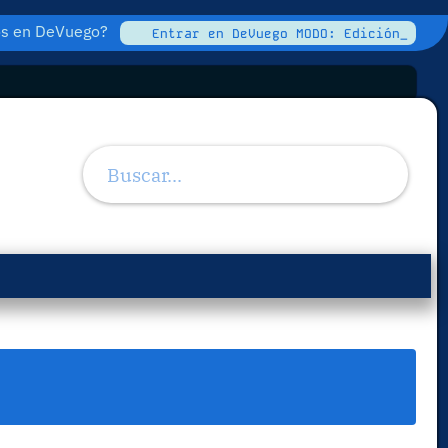
tos en DeVuego?
Entrar en DeVuego MODO: Edición_