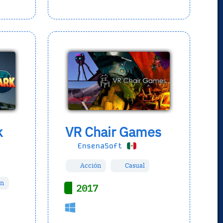
k
VR Chair Games
EnsenaSoft
Acción
Casual
ón
2017