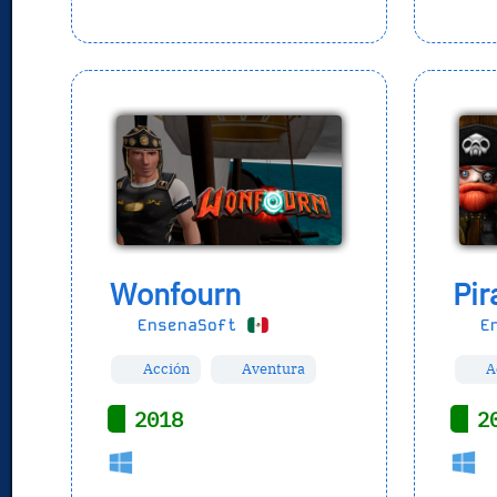
Wonfourn
Pir
EnsenaSoft
En
Acción
Aventura
A
2018
2