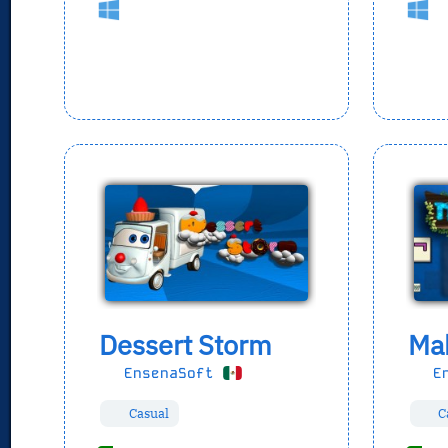
Dessert Storm
Ma
EnsenaSoft
En
Casual
C