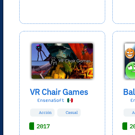
VR Chair Games
Bal
EnsenaSoft
En
Acción
Casual
A
2017
2