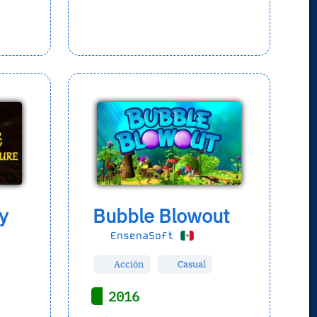
y
Bubble Blowout
EnsenaSoft
Acción
Casual
2016