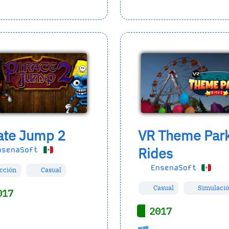
ate Jump 2
VR Theme Par
Rides
senaSoft
EnsenaSoft
cción
Casual
Casual
Simulaci
017
2017