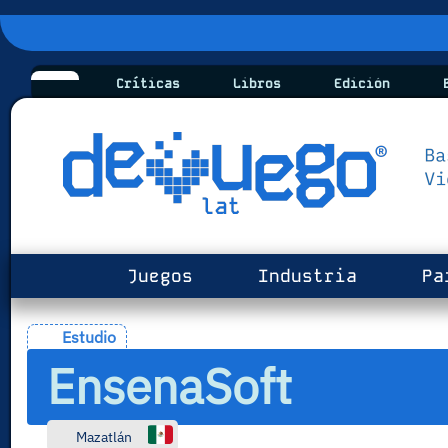
Críticas
Libros
Edición
B
Juegos
Industria
Pa
Estudio
EnsenaSoft
Mazatlán