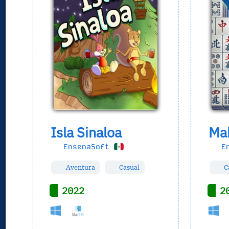
Isla Sinaloa
Ma
EnsenaSoft
En
Aventura
Casual
C
2022
2