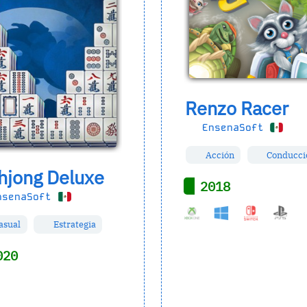
Renzo Racer
EnsenaSoft
Acción
Conducci
hjong Deluxe
2018
senaSoft
asual
Estrategia
020