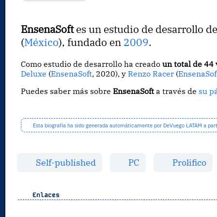
EnsenaSoft
es un estudio de desarrollo d
(
México
), fundado en
2009
.
Como estudio de desarrollo ha creado
un total de 44
Deluxe
(
EnsenaSoft
, 2020), y
Renzo Racer
(
EnsenaSof
Puedes saber más sobre
EnsenaSoft
a través de
su p
Esta biografía ha sido generada automáticamente por DeVuego LATAM a partir
Self-published
PC
Prolifico
Enlaces