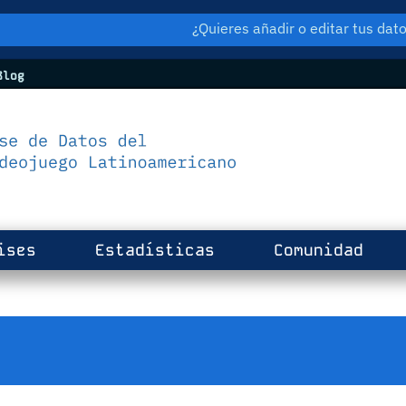
¿Quieres añadir o editar tus da
log
ises
Estadísticas
Comunidad