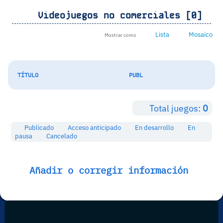
Videojuegos no comerciales [0]
Lista
Mosaico
Mostrar como
TÍTULO
PUBL
Total juegos:
0
Publicado
Acceso anticipado
En desarrollo
En
pausa
Cancelado
Añadir o corregir información