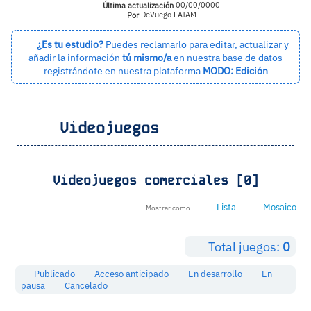
Última actualización
00/00/0000
Por
DeVuego LATAM
¿Es tu estudio?
Puedes reclamarlo para editar, actualizar y
añadir la información
tú mismo/a
en nuestra base de datos
registrándote en nuestra plataforma
MODO: Edición
Videojuegos
Videojuegos comerciales [0]
Lista
Mosaico
Mostrar como
Total juegos:
0
Publicado
Acceso anticipado
En desarrollo
En
pausa
Cancelado