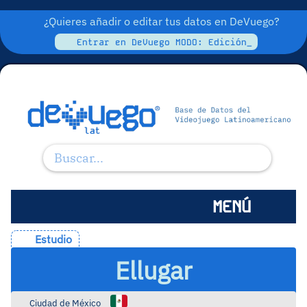
¿Quieres añadir o editar tus datos en DeVuego?
Entrar en DeVuego MODO: Edición_
MENÚ
Estudio
Ellugar
Ciudad de México