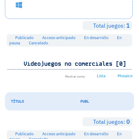
Total juegos:
1
Publicado
Acceso anticipado
En desarrollo
En
pausa
Cancelado
Videojuegos no comerciales [0]
Lista
Mosaico
Mostrar como
TÍTULO
PUBL
Total juegos:
0
Publicado
Acceso anticipado
En desarrollo
En