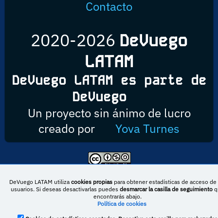
Contacto
2020-2026
DeVuego
LATAM
DeVuego LATAM es parte de
DeVuego
Un proyecto sin ánimo de lucro
creado por
Yova Turnes
Esta obra está bajo una licencia de Creative Commons Reconocimiento-
NoComercial-CompartirIgual 4.0 Internacional
DeVuego LATAM utiliza
cookies propias
para obtener estadísticas de acceso de 
usuarios. Si deseas desactivarlas puedes
desmarcar la casilla de seguimiento
q
encontrarás abajo.
Política de cookies
DeVuego España
DeVuego LATAM