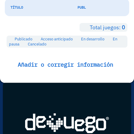
TÍTULO
PUBL
Total juegos:
0
Publicado
Acceso anticipado
En desarrollo
En
pausa
Cancelado
Añadir o corregir información