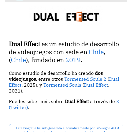
Dual Effect
es un estudio de desarrollo
de videojuegos con sede en
Chile
,
(
Chile
), fundado en
2019
.
Como estudio de desarrollo ha creado
dos
videojuegos
, entre otros
Tormented Souls 2
(
Dual
Effect
, 2025), y
Tormented Souls
(
Dual Effect
,
2021).
Puedes saber más sobre
Dual Effect
a través de
X
(Twitter)
.
Esta biografía ha sido generada automáticamente por DeVuego LATAM