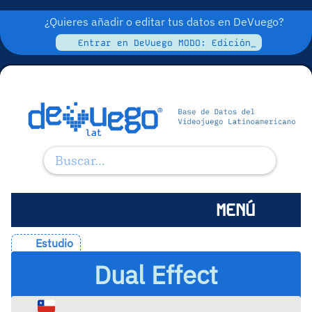
¿Quieres añadir o editar tus datos en DeVuego?
Entrar en DeVuego MODO: Edición_
MENÚ
Estudio
Dual Effect