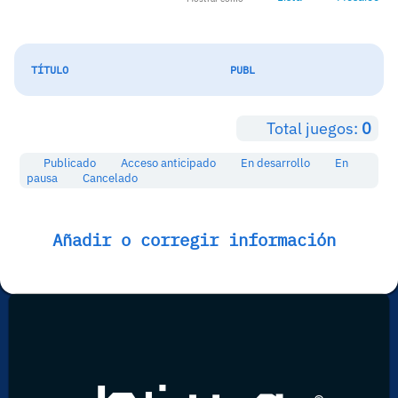
TÍTULO
PUBL
Total juegos:
0
Publicado
Acceso anticipado
En desarrollo
En
pausa
Cancelado
Añadir o corregir información