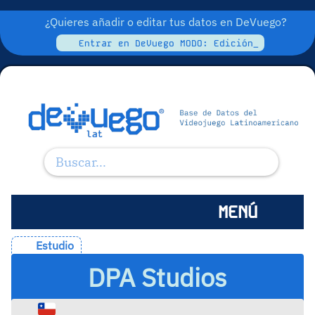
¿Quieres añadir o editar tus datos en DeVuego?
Entrar en DeVuego MODO: Edición_
MENÚ
Estudio
DPA Studios