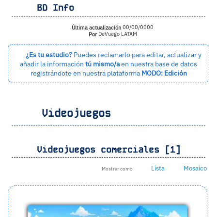
BD Info
Última actualización
00/00/0000
Por
DeVuego LATAM
¿Es tu estudio?
Puedes reclamarlo para editar, actualizar y
añadir la información
tú mismo/a
en nuestra base de datos
registrándote en nuestra plataforma
MODO: Edición
Videojuegos
Videojuegos comerciales [1]
Lista
Mosaico
Mostrar como