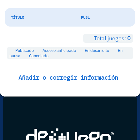
TÍTULO
PUBL
Total juegos:
0
Publicado
Acceso anticipado
En desarrollo
En
pausa
Cancelado
Añadir o corregir información