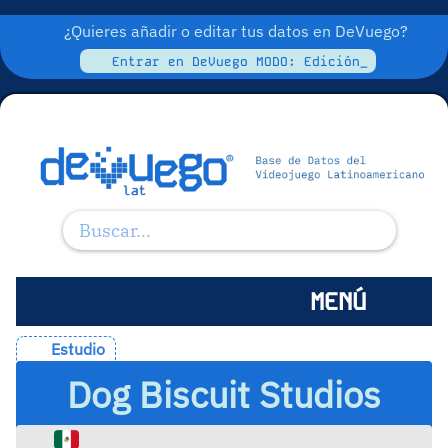
¿Quieres añadir o editar tus datos en DeVuego?
Entrar en DeVuego MODO: Edición_
MENÚ
Estudio
Dog Biscuit Studios