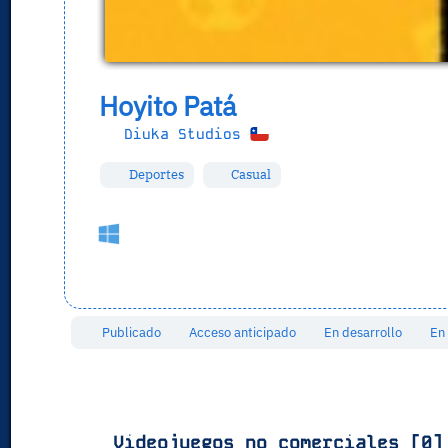
Hoyito Patá
Diuka Studios
Deportes
Casual
Publicado
Acceso anticipado
En desarrollo
En
Videojuegos no comerciales [0]