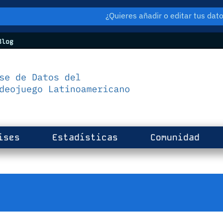
¿Quieres añadir o editar tus da
log
ises
Estadísticas
Comunidad