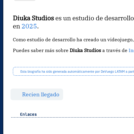
Diuka Studios
es un estudio de desarroll
en
2025
.
Como estudio de desarrollo ha creado un videojueg
Puedes saber más sobre
Diuka Studios
a través de
In
Esta biografía ha sido generada automáticamente por DeVuego LATAM a partir
Recien llegado
Enlaces