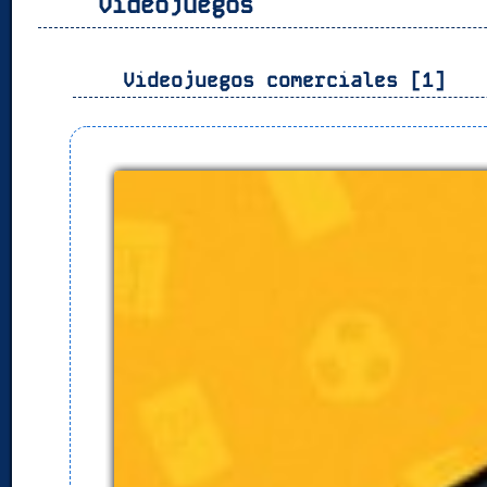
Videojuegos
Videojuegos comerciales [1]