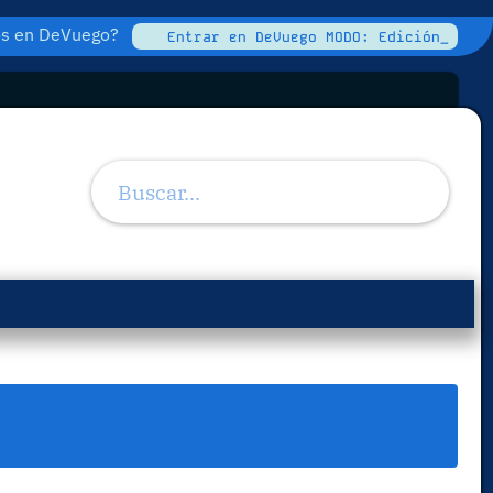
tos en DeVuego?
Entrar en DeVuego MODO: Edición_