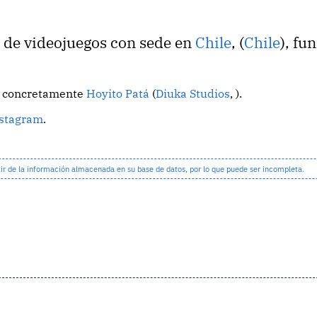
o de videojuegos con sede en
Chile
, (
Chile
), fu
o, concretamente
Hoyito Patá
(
Diuka Studios
, ).
stagram
.
 de la información almacenada en su base de datos, por lo que puede ser incompleta.