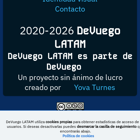
Contacto
2020-2026
DeVuego
LATAM
DeVuego LATAM es parte de
DeVuego
Un proyecto sin ánimo de lucro
creado por
Yova Turnes
Esta obra está bajo una licencia de Creative Commons Reconocimiento-
NoComercial-CompartirIgual 4.0 Internacional
DeVuego LATAM utiliza
cookies propias
para obtener estadísticas de acceso de 
usuarios. Si deseas desactivarlas puedes
desmarcar la casilla de seguimiento
q
encontrarás abajo.
Política de cookies
DeVuego España
DeVuego LATAM