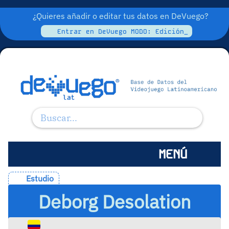
¿Quieres añadir o editar tus datos en DeVuego?
Entrar en DeVuego MODO: Edición_
MENÚ
Estudio
Deborg Desolation