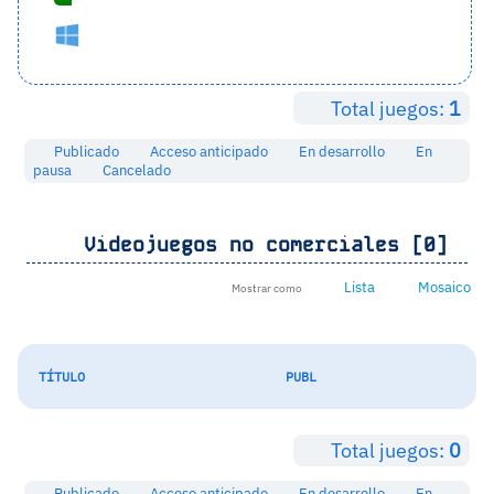
Total juegos:
1
Publicado
Acceso anticipado
En desarrollo
En
pausa
Cancelado
Videojuegos no comerciales [0]
Lista
Mosaico
Mostrar como
TÍTULO
PUBL
Total juegos:
0
Publicado
Acceso anticipado
En desarrollo
En