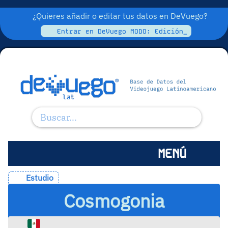
¿Quieres añadir o editar tus datos en DeVuego?
Entrar en DeVuego MODO: Edición_
MENÚ
Estudio
Cosmogonia