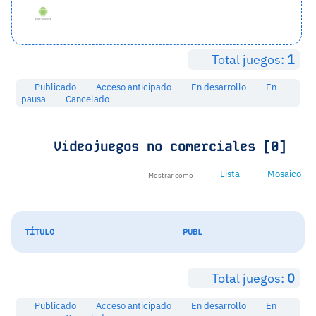
Total juegos:
1
Publicado
Acceso anticipado
En desarrollo
En
pausa
Cancelado
Videojuegos no comerciales [0]
Lista
Mosaico
Mostrar como
TÍTULO
PUBL
Total juegos:
0
Publicado
Acceso anticipado
En desarrollo
En