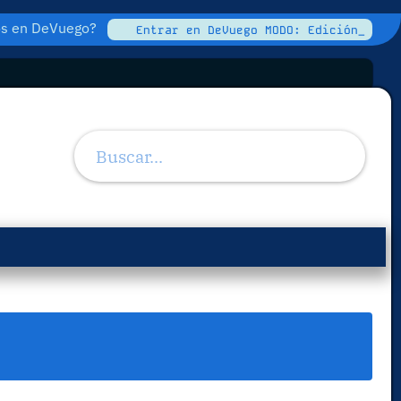
tos en DeVuego?
Entrar en DeVuego MODO: Edición_