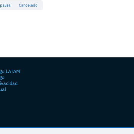
 pausa
Cancelado
go LATAM
go
rivacidad
ual