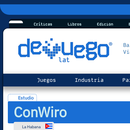
Críticas
Libros
Edición
B
Juegos
Industria
Pa
Estudio
ConWiro
La Habana