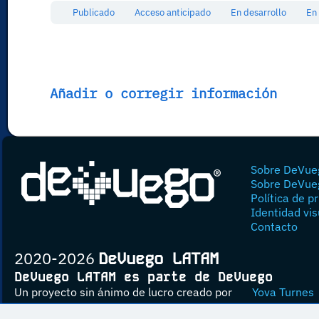
Publicado
Acceso anticipado
En desarrollo
En
Añadir o corregir información
Sobre DeVue
Sobre DeVue
Política de p
Identidad vis
Contacto
2020-2026
DeVuego LATAM
DeVuego LATAM es parte de DeVuego
Un proyecto sin ánimo de lucro creado por
Yova Turnes