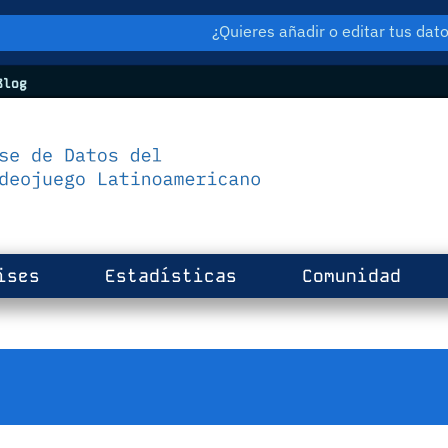
¿Quieres añadir o editar tus da
log
ises
Estadísticas
Comunidad