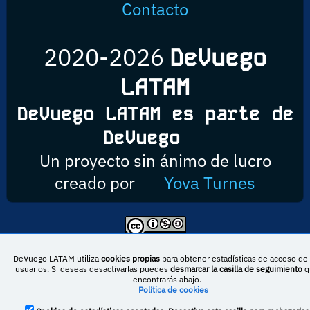
Contacto
2020-2026
DeVuego
LATAM
DeVuego LATAM es parte de
DeVuego
Un proyecto sin ánimo de lucro
creado por
Yova Turnes
Esta obra está bajo una licencia de Creative Commons Reconocimiento-
NoComercial-CompartirIgual 4.0 Internacional
DeVuego LATAM utiliza
cookies propias
para obtener estadísticas de acceso de 
usuarios. Si deseas desactivarlas puedes
desmarcar la casilla de seguimiento
q
encontrarás abajo.
Política de cookies
DeVuego España
DeVuego LATAM