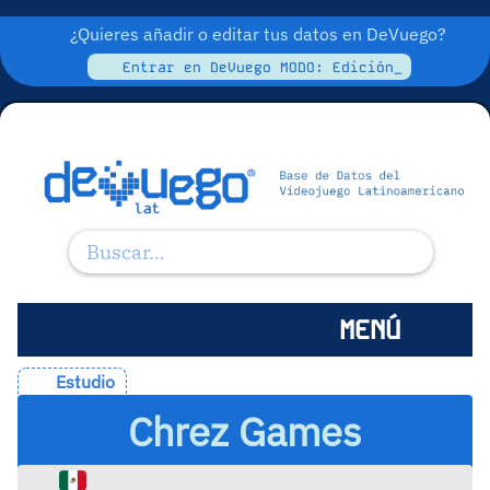
¿Quieres añadir o editar tus datos en DeVuego?
Entrar en DeVuego MODO: Edición_
MENÚ
Estudio
Chrez Games