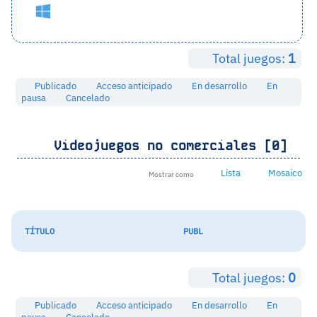
Total juegos:
1
Publicado
Acceso anticipado
En desarrollo
En
pausa
Cancelado
Videojuegos no comerciales [0]
Lista
Mosaico
Mostrar como
TÍTULO
PUBL
Total juegos:
0
Publicado
Acceso anticipado
En desarrollo
En