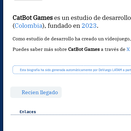
CatBot Games
es un estudio de desarroll
(
Colombia
), fundado en
2023
.
Como estudio de desarrollo ha creado un videojueg
Puedes saber más sobre
CatBot Games
a través de
X 
Esta biografía ha sido generada automáticamente por DeVuego LATAM a partir
Recien llegado
Enlaces