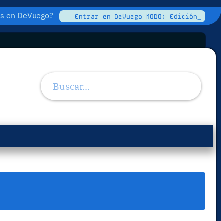
tos en DeVuego?
Entrar en DeVuego MODO: Edición_