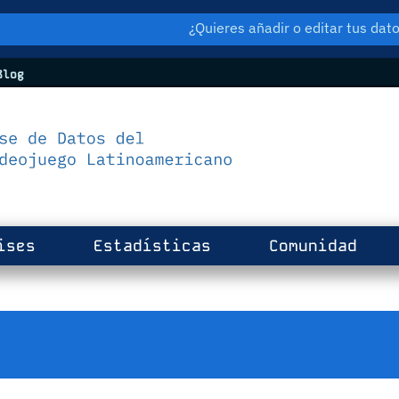
¿Quieres añadir o editar tus da
log
ises
Estadísticas
Comunidad