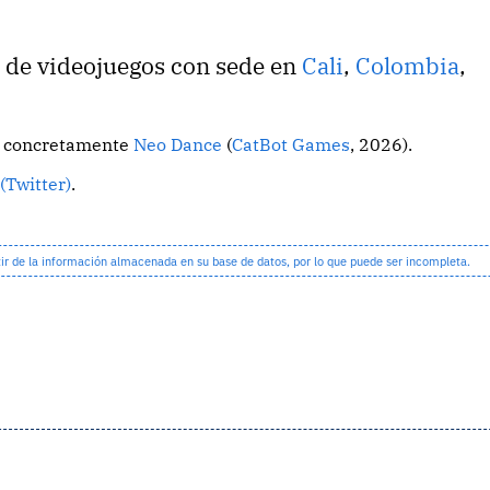
o de videojuegos con sede en
Cali
,
Colombia
,
o, concretamente
Neo Dance
(
CatBot Games
, 2026).
(Twitter)
.
 de la información almacenada en su base de datos, por lo que puede ser incompleta.