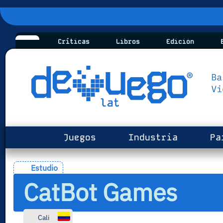
Críticas
Libros
Edición
B
Juegos
Industria
Pa
Estudio
CatBot Games
Cali