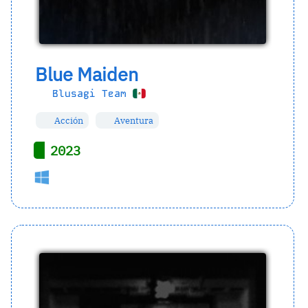
Blue Maiden
Blusagi Team
Acción
Aventura
2023