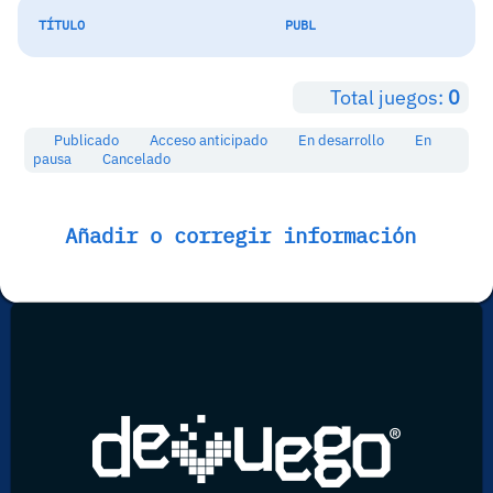
TÍTULO
PUBL
Total juegos:
0
Publicado
Acceso anticipado
En desarrollo
En
pausa
Cancelado
Añadir o corregir información