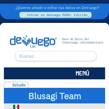
¿Quieres añadir o editar tus datos en DeVuego?
Entrar en DeVuego MODO: Edición_
MENÚ
Estudio
Blusagi Team