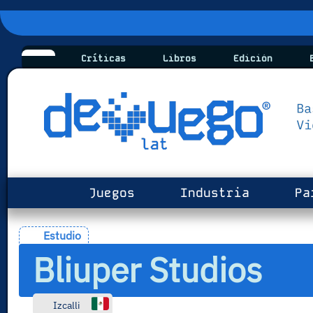
Críticas
Libros
Edición
B
Juegos
Industria
Pa
Estudio
Bliuper Studios
Izcalli