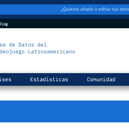
¿Quieres añadir o editar tus da
log
ises
Estadísticas
Comunidad