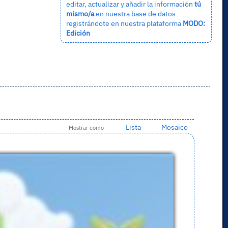
editar, actualizar y añadir la información
tú
mismo/a
en nuestra base de datos
registrándote en nuestra plataforma
MODO:
Edición
Lista
Mosaico
Mostrar como