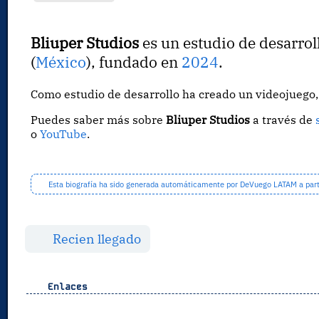
Bliuper Studios
es un estudio de desarrol
(
México
), fundado en
2024
.
Como estudio de desarrollo ha creado un videojueg
Puedes saber más sobre
Bliuper Studios
a través de
o
YouTube
.
Esta biografía ha sido generada automáticamente por DeVuego LATAM a partir
Recien llegado
Enlaces