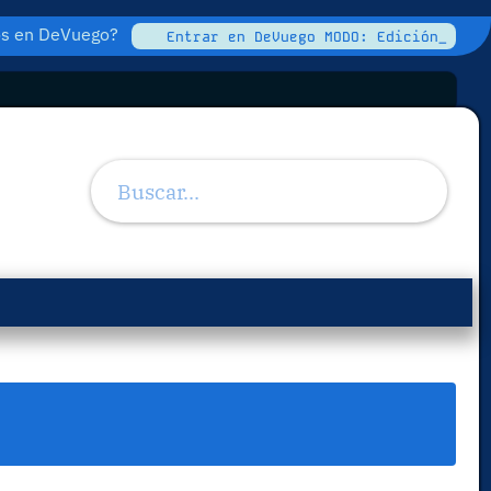
tos en DeVuego?
Entrar en DeVuego MODO: Edición_