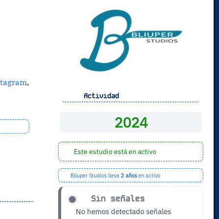
stagram
,
Actividad
2024
Este estudio está en activo
Bliuper Studios lleva
2 años
en activo
Sin señales
No hemos detectado señales