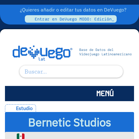
¿Quieres añadir o editar tus datos en DeVuego?
Entrar en DeVuego MODO: Edición_
MENÚ
Estudio
Bernetic Studios