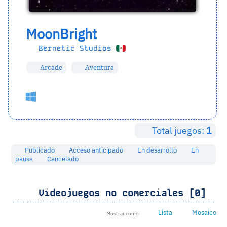
MoonBright
Bernetic Studios
Arcade
Aventura
Total juegos:
1
Publicado
Acceso anticipado
En desarrollo
En
pausa
Cancelado
Videojuegos no comerciales [0]
Lista
Mosaico
Mostrar como