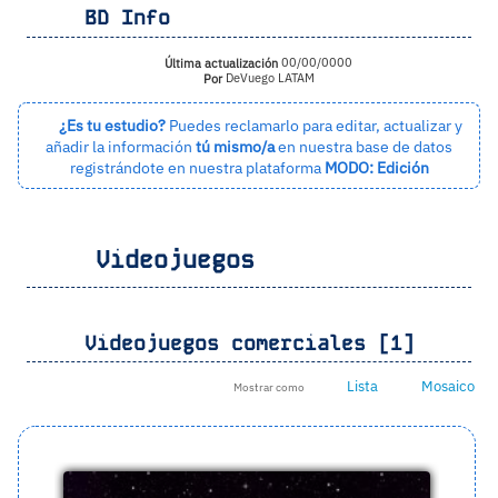
BD Info
Última actualización
00/00/0000
Por
DeVuego LATAM
¿Es tu estudio?
Puedes reclamarlo para editar, actualizar y
añadir la información
tú mismo/a
en nuestra base de datos
registrándote en nuestra plataforma
MODO: Edición
Videojuegos
Videojuegos comerciales [1]
Lista
Mosaico
Mostrar como