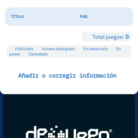
TÍTULO
PUBL
Total juegos:
0
Publicado
Acceso anticipado
En desarrollo
En
pausa
Cancelado
Añadir o corregir información