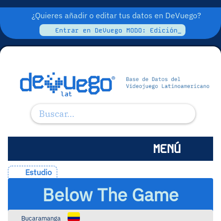
¿Quieres añadir o editar tus datos en DeVuego?
Entrar en DeVuego MODO: Edición_
MENÚ
Estudio
Below The Game
Bucaramanga