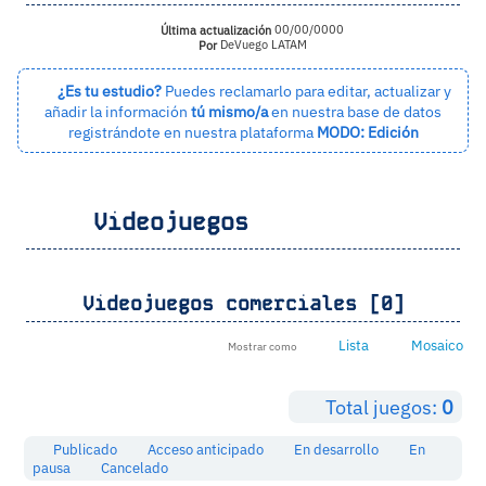
Última actualización
00/00/0000
Por
DeVuego LATAM
¿Es tu estudio?
Puedes reclamarlo para editar, actualizar y
añadir la información
tú mismo/a
en nuestra base de datos
registrándote en nuestra plataforma
MODO: Edición
Videojuegos
Videojuegos comerciales [0]
Lista
Mosaico
Mostrar como
Total juegos:
0
Publicado
Acceso anticipado
En desarrollo
En
pausa
Cancelado