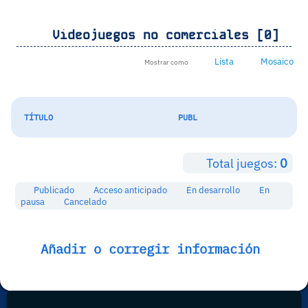
Videojuegos no comerciales [0]
Lista
Mosaico
Mostrar como
TÍTULO
PUBL
Total juegos:
0
Publicado
Acceso anticipado
En desarrollo
En
pausa
Cancelado
Añadir o corregir información