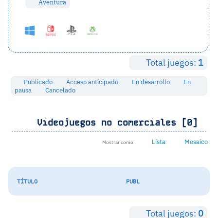
Aventura
Total juegos:
1
Publicado
Acceso anticipado
En desarrollo
En
pausa
Cancelado
Videojuegos no comerciales [0]
Lista
Mosaico
Mostrar como
TÍTULO
PUBL
Total juegos:
0