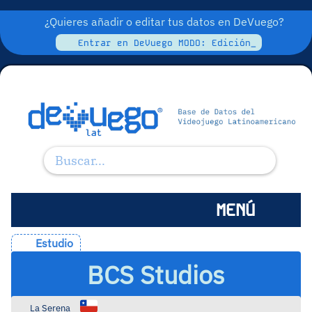
¿Quieres añadir o editar tus datos en DeVuego?
Entrar en DeVuego MODO: Edición_
MENÚ
Estudio
BCS Studios
La Serena