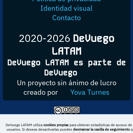
Identidad visual
Contacto
2020-2026
DeVuego
LATAM
DeVuego LATAM es parte de
DeVuego
Un proyecto sin ánimo de lucro
creado por
Yova Turnes
Esta obra está bajo una licencia de Creative Commons Reconocimiento-
NoComercial-CompartirIgual 4.0 Internacional
DeVuego LATAM utiliza
cookies propias
para obtener estadísticas de acceso de 
usuarios. Si deseas desactivarlas puedes
desmarcar la casilla de seguimiento
q