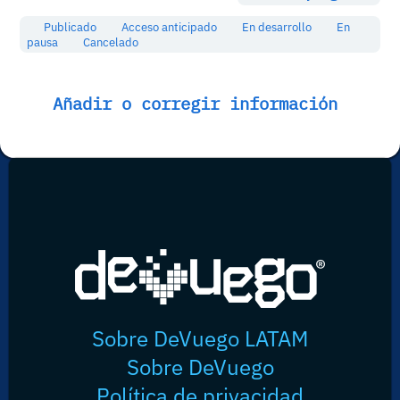
Publicado
Acceso anticipado
En desarrollo
En
pausa
Cancelado
Añadir o corregir información
Sobre DeVuego LATAM
Sobre DeVuego
Política de privacidad