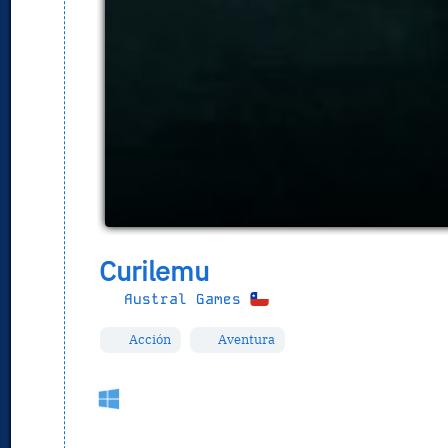
Curilemu
Austral Games
Acción
Aventura