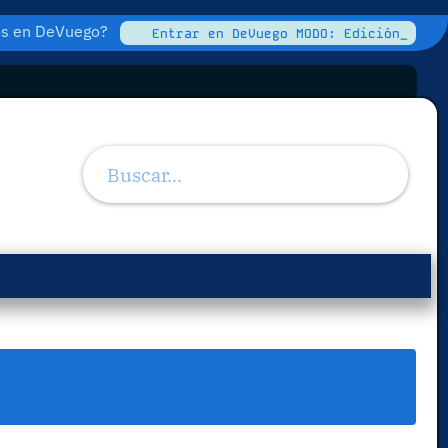
tos en DeVuego?
Entrar en DeVuego MODO: Edición_