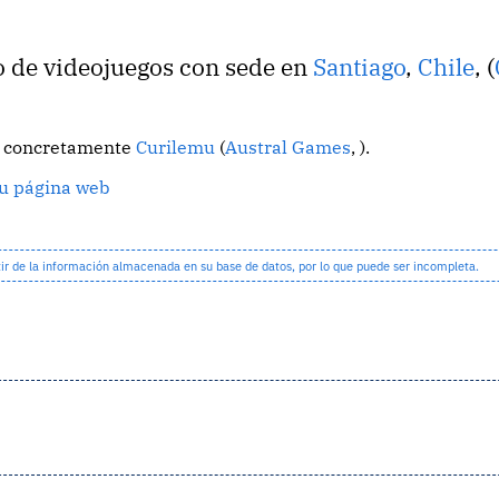
o de videojuegos con sede en
Santiago
,
Chile
, (
o, concretamente
Curilemu
(
Austral Games
, ).
u página web
 de la información almacenada en su base de datos, por lo que puede ser incompleta.