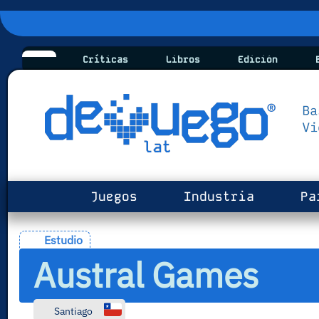
Críticas
Libros
Edición
B
Juegos
Industria
Pa
Estudio
Austral Games
Santiago