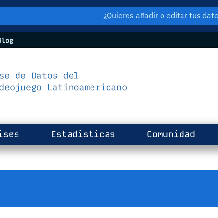
¿Quieres añadir o editar tus da
log
ises
Estadísticas
Comunidad