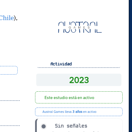
Chile
),
Actividad
2023
Este estudio está en activo
Austral Games lleva
3 años
en activo
Sin señales