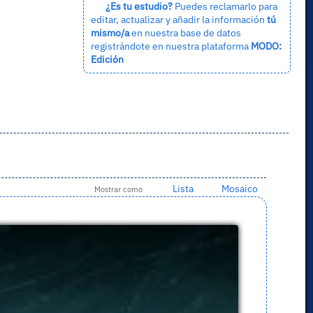
¿Es tu estudio?
Puedes reclamarlo para
editar, actualizar y añadir la información
tú
mismo/a
en nuestra base de datos
registrándote en nuestra plataforma
MODO:
Edición
Lista
Mosaico
Mostrar como