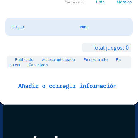
Lista
Mosaico
Mostrar como
TÍTULO
PUBL
Total juegos:
0
Publicado
Acceso anticipado
En desarrollo
En
pausa
Cancelado
Añadir o corregir información