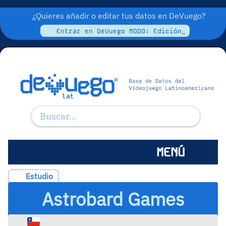
¿Quieres añadir o editar tus datos en DeVuego?
Entrar en DeVuego MODO: Edición_
MENÚ
Estudio
Astrobard Games