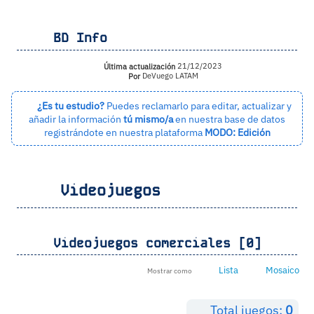
BD Info
Última actualización
21/12/2023
Por
DeVuego LATAM
¿Es tu estudio?
Puedes reclamarlo para editar, actualizar y
añadir la información
tú mismo/a
en nuestra base de datos
registrándote en nuestra plataforma
MODO: Edición
Videojuegos
Videojuegos comerciales [0]
Lista
Mosaico
Mostrar como
Total juegos:
0