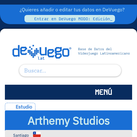
¿Quieres añadir o editar tus datos en DeVuego?
Entrar en DeVuego MODO: Edición_
MENÚ
Estudio
Arthemy Studios
Santiago