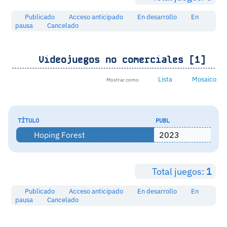
Publicado
Acceso anticipado
En desarrollo
En
pausa
Cancelado
Videojuegos no comerciales [1]
Lista
Mosaico
Mostrar como
TÍTULO
PUBL
Hoping Forest
2023
Total juegos:
1
Publicado
Acceso anticipado
En desarrollo
En
pausa
Cancelado