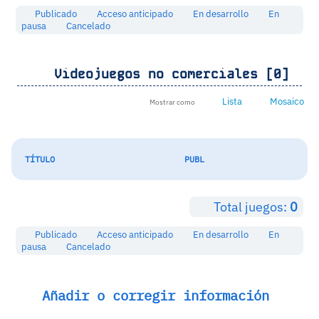
Publicado
Acceso anticipado
En desarrollo
En
pausa
Cancelado
Videojuegos no comerciales [0]
Lista
Mosaico
Mostrar como
TÍTULO
PUBL
Total juegos:
0
Publicado
Acceso anticipado
En desarrollo
En
pausa
Cancelado
Añadir o corregir información