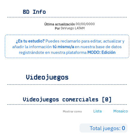
BD Info
Última actualización
00/00/0000
Por
DeVuego LATAM
¿Es tu estudio?
Puedes reclamarlo para editar, actualizar y
añadir la información
tú mismo/a
en nuestra base de datos
registrándote en nuestra plataforma
MODO: Edición
Videojuegos
Videojuegos comerciales [0]
Lista
Mosaico
Mostrar como
Total juegos:
0