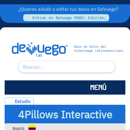
¿Quieres añadir o editar tus datos en DeVuego?
Entrar en DeVuego MODO: Edición_
MENÚ
Estudio
4Pillows Interactive
Bogotá