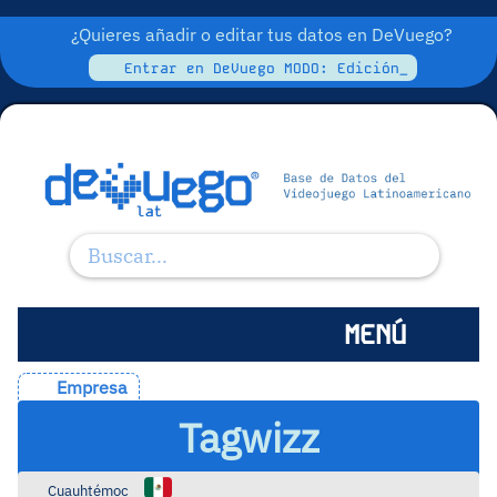
¿Quieres añadir o editar tus datos en DeVuego?
Entrar en DeVuego MODO: Edición_
MENÚ
Empresa
Tagwizz
Cuauhtémoc