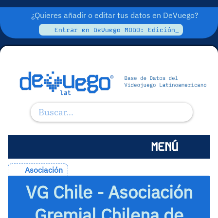
¿Quieres añadir o editar tus datos en DeVuego?
Entrar en DeVuego MODO: Edición_
MENÚ
Asociación
VG Chile - Asociación
Gremial Chilena de