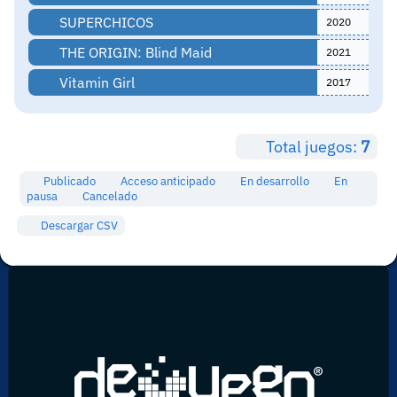
SUPERCHICOS
2020
THE ORIGIN: Blind Maid
2021
Vitamin Girl
2017
Total juegos:
7
Publicado
Acceso anticipado
En desarrollo
En
pausa
Cancelado
Descargar CSV