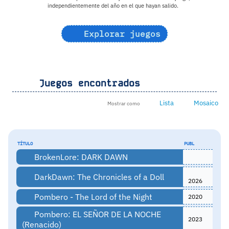
independientemente del año en el que hayan salido.
Explorar juegos
Juegos encontrados
Lista
Mosaico
Mostrar como
TÍTULO
PUBL
BrokenLore: DARK DAWN
DarkDawn: The Chronicles of a Doll
2026
Pombero - The Lord of the Night
2020
Pombero: EL SEÑOR DE LA NOCHE
2023
(Renacido)