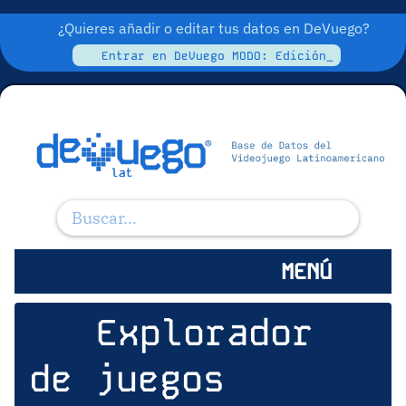
¿Quieres añadir o editar tus datos en DeVuego?
Entrar en DeVuego MODO: Edición_
MENÚ
Explorador
de juegos