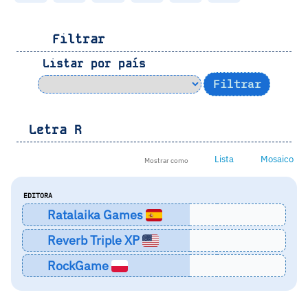
Filtrar
Listar por país
Letra
R
Lista
Mosaico
Mostrar como
EDITORA
Ratalaika Games
Reverb Triple XP
RockGame