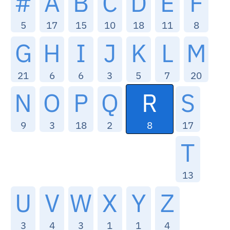
#
A
B
C
D
E
F
5
17
15
10
18
11
8
G
H
I
J
K
L
M
21
6
6
3
5
7
20
R
N
O
P
Q
S
8
9
3
18
2
17
T
13
U
V
W
X
Y
Z
3
4
3
1
1
4