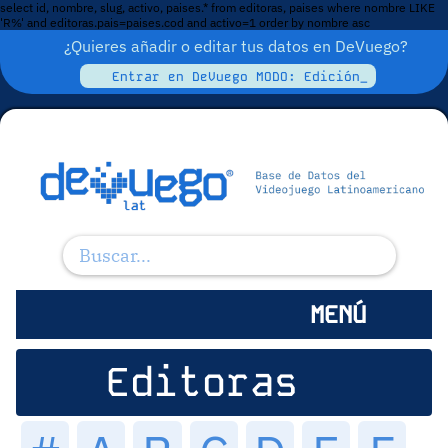
select id, nombre, slug, activo, paises.* from editoras, paises where nombre LIKE
'R%' and editoras.pais=paises.cod and activo=1 order by nombre asc
¿Quieres añadir o editar tus datos en DeVuego?
Entrar en DeVuego MODO: Edición_
MENÚ
Editoras