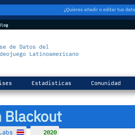
¿Quieres añadir o editar tus da
log
ises
Estadísticas
Comunidad
n Blackout
2020
Labs