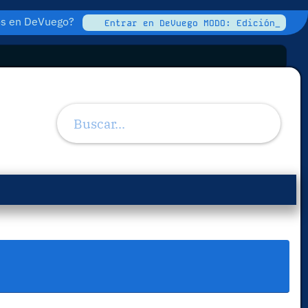
tos en DeVuego?
Entrar en DeVuego MODO: Edición_