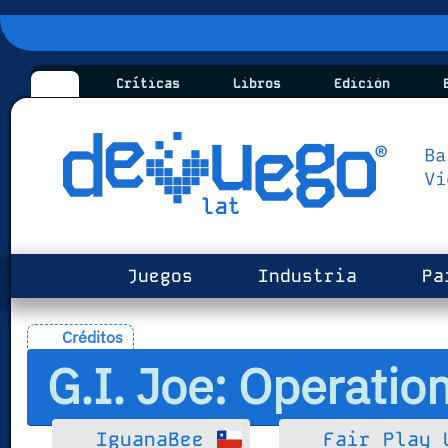
Críticas
Libros
Edición
B
Juegos
Industria
Pa
Créditos
G.I. Joe: Operatio
IguanaBee
Fair Play 