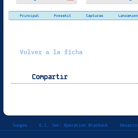
Principal
Presskit
Capturas
Lanzamien
Volver a la ficha
Compartir
Juegos
G.I. Joe: Operation Blackout
Desarro