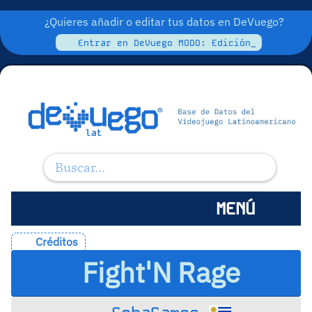
¿Quieres añadir o editar tus datos en DeVuego?
Entrar en DeVuego MODO: Edición_
MENÚ
Créditos
Fight'N Rage