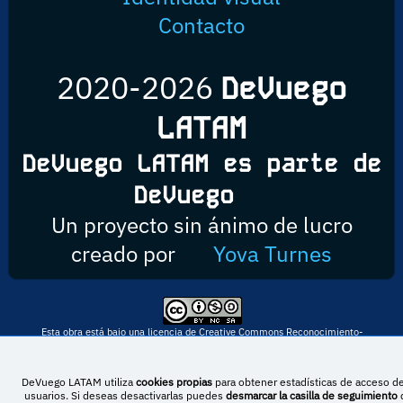
Contacto
2020-2026
DeVuego
LATAM
DeVuego LATAM es parte de
DeVuego
Un proyecto sin ánimo de lucro
creado por
Yova Turnes
Esta obra está bajo una licencia de Creative Commons Reconocimiento-
NoComercial-CompartirIgual 4.0 Internacional
DeVuego LATAM utiliza
cookies propias
para obtener estadísticas de acceso de
usuarios. Si deseas desactivarlas puedes
desmarcar la casilla de seguimiento