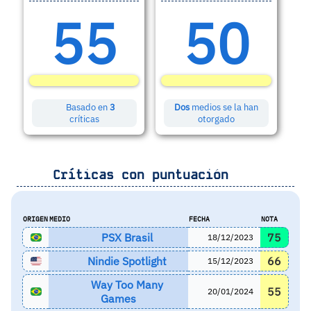
55
50
Basado en
3
Dos
medios se la han
críticas
otorgado
Críticas con puntuación
ORIGEN
MEDIO
FECHA
NOTA
PSX Brasil
75
18/12/2023
Nindie Spotlight
66
15/12/2023
Way Too Many
55
20/01/2024
Games