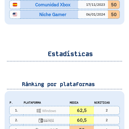
Comunidad Xbox
50
17/11/2023
Niche Gamer
50
06/01/2024
Estadísticas
Ránking por plataformas
P.
PLATAFORMA
MEDIA
NCRITICAS
62,5
1.
2
60,5
2.
2