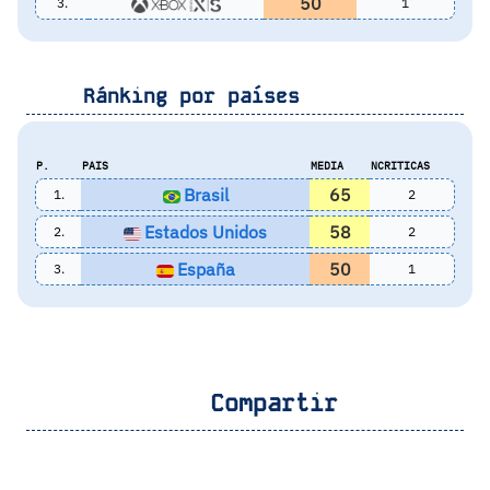
50
3.
1
Ránking por países
P.
PAIS
MEDIA
NCRITICAS
Brasil
65
1.
2
Estados Unidos
58
2.
2
España
50
3.
1
Compartir