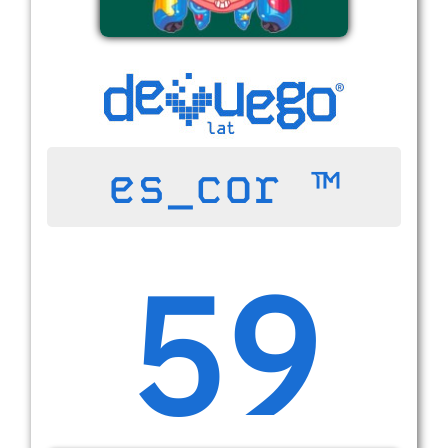
es_cor ™
59