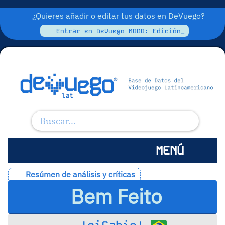
¿Quieres añadir o editar tus datos en DeVuego?
Entrar en DeVuego MODO: Edición_
MENÚ
Resúmen de análisis y críticas
Bem Feito