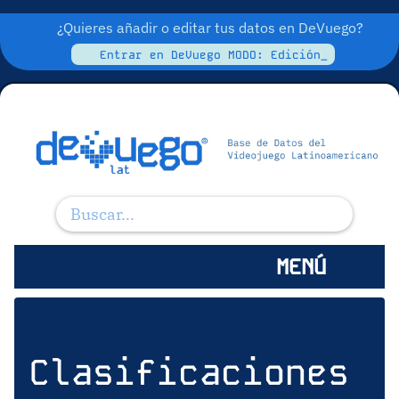
¿Quieres añadir o editar tus datos en DeVuego?
Entrar en DeVuego MODO: Edición_
MENÚ
Clasificaciones