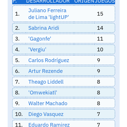
P.
DESARROLLADOR
ORIGEN
JUEGOS
Juliano Ferreira
1.
15
de Lima 'lightUP'
2.
Sabrina Aridi
14
3.
'Gagonfe'
11
4.
'Vergiu'
10
5.
Carlos Rodríguez
9
6.
Artur Rezende
9
7.
Theago Liddell
8
8.
'Omwekiatl'
8
9.
Walter Machado
8
10.
Diego Vasquez
7
11.
Eduardo Ramirez
7