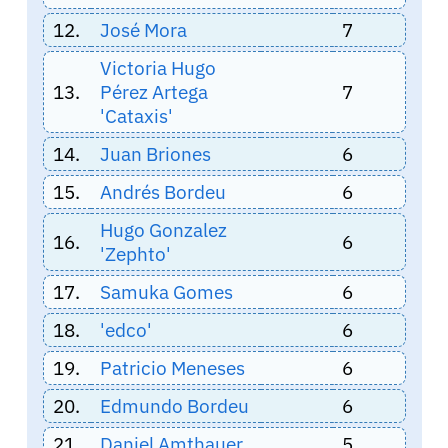
12.
José Mora
7
Victoria Hugo
13.
Pérez Artega
7
'Cataxis'
14.
Juan Briones
6
15.
Andrés Bordeu
6
Hugo Gonzalez
16.
6
'Zephto'
17.
Samuka Gomes
6
18.
'edco'
6
19.
Patricio Meneses
6
20.
Edmundo Bordeu
6
21.
Daniel Amthauer
5