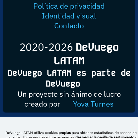
Política de privacidad
Identidad visual
Contacto
2020-2026
DeVuego
LATAM
DeVuego LATAM es parte de
DeVuego
Un proyecto sin ánimo de lucro
creado por
Yova Turnes
Esta obra está bajo una licencia de Creative Commons Reconocimiento-
DeVuego LATAM utiliza
cookies propias
para obtener estadísticas de acceso de 
NoComercial-CompartirIgual 4.0 Internacional
usuarios. Si deseas desactivarlas puedes
desmarcar la casilla de seguimiento
q