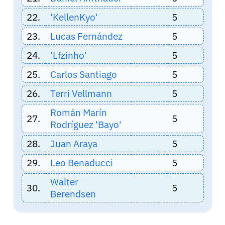
22.
'KellenKyo'
5
23.
Lucas Fernández
5
24.
'Lfzinho'
5
25.
Carlos Santiago
5
26.
Terri Vellmann
5
Román Marín
27.
5
Rodríguez 'Bayo'
28.
Juan Araya
5
29.
Leo Benaducci
5
Walter
30.
5
Berendsen